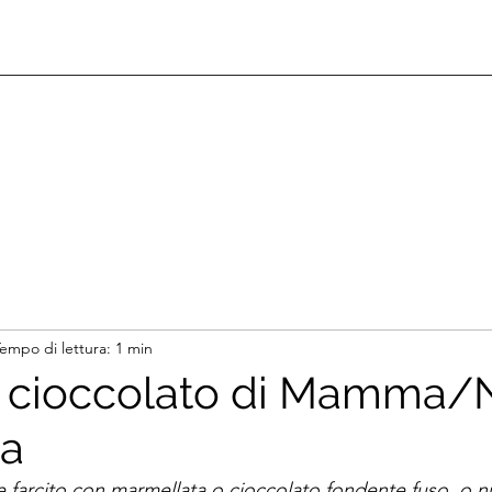
empo di lettura: 1 min
l cioccolato di Mamma
na
re farcito con marmellata o cioccolato fondente fuso, o nu