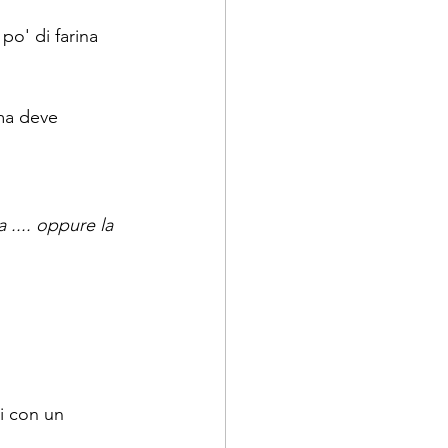
po' di farina 
rma deve 
.... oppure la 
i con un 