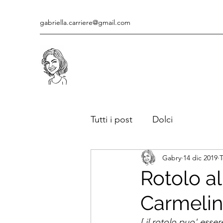
gabriella.carriere@gmail.com
Tutti i post
Dolci
Gabry
14 dic 2019
T
Rotolo a
Carmeli
[ il rotolo puo' esse