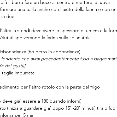
iù il burro fare un buco al centro e mettere le  uova
ormare una palla anche con l'aiuto della farina e con un 
a in due
, l'altra la stendi deve avere lo spessore di un cm e la fo
Aiutati spolverando la farina sulla spianatoia.
 abbonadanza (ho detto in abbondanza)... 
o fondente che avrai precedentemente fuso a bagnomaria 
a dei gusti)]
a teglia imburrata
dimento per l'altro rotolo con la pasta del frigo
no deve gia' essere a 180 quando inforni)
 (inizia a guardare gia' dopo 15' -20' minuti) tiralo fuor
e inforna per 5 min