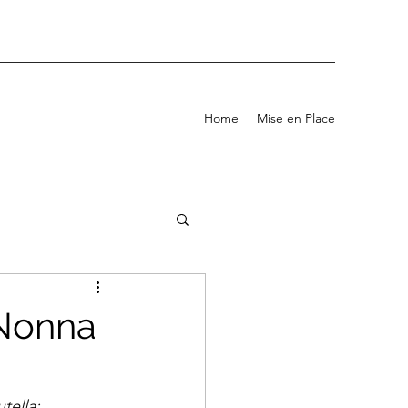
Home
Mise en Place
/Nonna
tella: 