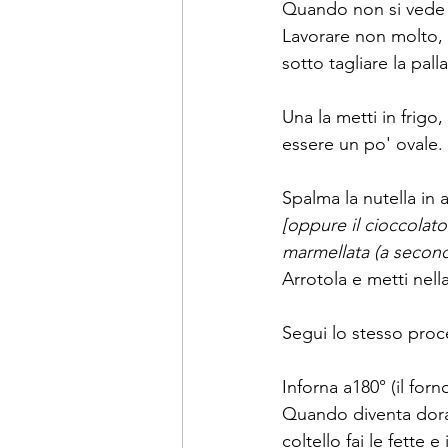
Quando non si vede p
Lavorare non molto, f
sotto tagliare la pall
Una la metti in frigo
essere un po' ovale. 
Spalma la nutella in
[oppure il cioccolat
marmellata (a second
Arrotola e metti nell
Segui lo stesso proce
Inforna a180° (il for
Quando diventa dorato
coltello fai le fette 